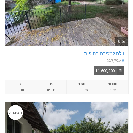
9
וילה למכירה בחופית
עמק חפר
11,600,000
₪
2
6
160
1000
שטח
שטח בנוי
חדרים
חניות
השכרה