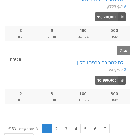
חוף השרון
15,500,000
₪
2
9
400
500
שטח
שטח בנוי
חדרים
חניות
2
מכירה
וילה למכירה בכפר ויתקין
עמק חפר
10,990,000
₪
2
5
180
500
שטח
שטח בנוי
חדרים
חניות
1
2
3
4
5
6
7