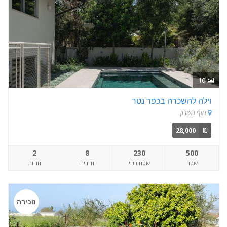
10
וילה להשכרה בכפר נטר
חוף השרון
28,000
₪
2
8
230
500
שטח
שטח בנוי
חדרים
חניות
מכירה