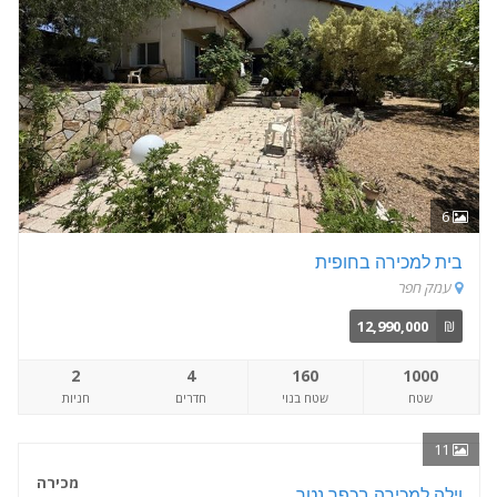
6
בית למכירה בחופית
עמק חפר
12,990,000
₪
2
4
160
1000
שטח
שטח בנוי
חדרים
חניות
11
מכירה
וילה למכירה בכפר נטר