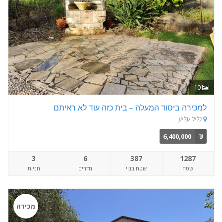
10
למכירה ביסוד המעלה – בית כזה עוד לא ראיתם
גליל עליון
6,400,000
₪
3
6
387
1287
שטח
שטח בנוי
חדרים
חניות
מכירה