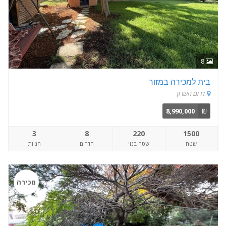
8
בית למכירה במזור
דרום השרון
8,990,000
₪
3
8
220
1500
שטח
שטח בנוי
חדרים
חניות
מכירה