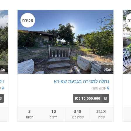
ה
מכירה
10
9
נחלה למכירה בגבעת שפירא
וי
עמק חפר
ח
₪
10,000,000 נטו
₪
3
10
340
25,200
שטח
שטח בנוי
חדרים
חניות