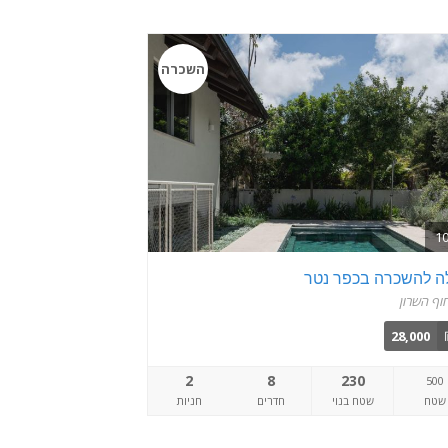
השכרה
לה להשכרה בכפר נטר
וף השרון
28,000
2
8
230
500
שטח
שטח בנוי
חדרים
חניות