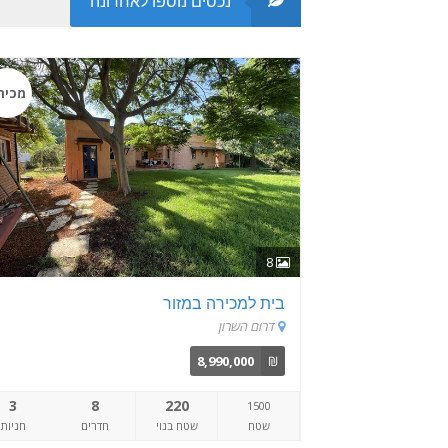
נכסים נוספו לאחרונה
מכיר
8
בית למכירה במזור
דרום השרון
8,990,000
₪
3
8
220
1500
שטח
שטח בנוי
חדרים
חניות