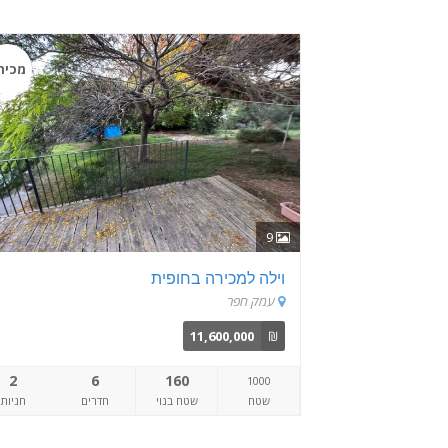
מכיר
9
וילה למכירה בחופית
עמק חפר
11,600,000
₪
2
6
160
1000
שטח
שטח בנוי
חדרים
חניות