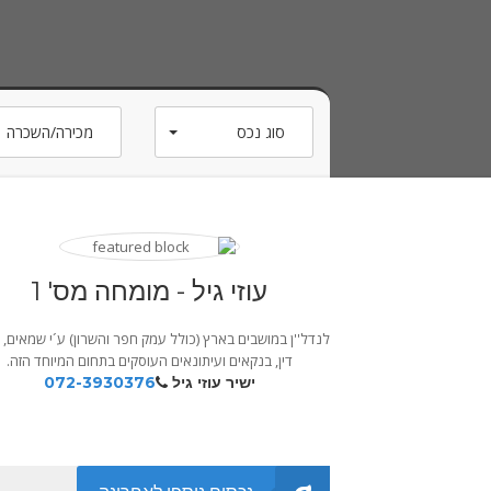
סוג נכס
מכירה/השכרה
מינימום חדרים
מחיר מינימום
הכל
הכל
עוזי גיל - מומחה מס' 1
לנדל''ן במושבים בארץ (כולל עמק חפר והשרון) ע´י שמאים, 
דין, בנקאים ועיתונאים העוסקים בתחום המיוחד הזה.
ישיר עוזי גיל
072-3930376