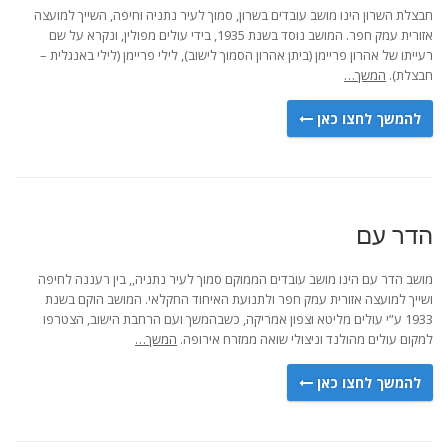
חבצלת השרון הינו מושב עובדים בשרון, סמוך לעיר נתניה וחיפה, השייך למועצה
אזורית עמק חפר. המושב נוסד בשנת 1935, בידי עולים מפולין, ונקרא על שם
רעייתו של אהרון פריימן (ביתן אהרון הסמוך לישוב), לילי פריימן (לילי באנגלית –
חבצלת).
המשך…
להמשך לחצו כאן
הדר עם
מושב הדר עם הינו מושב עובדים הממוקם סמוך לעיר נתניה,, בין רעננה לחיפה
ושייך למועצה אזורית עמק חפר ולתנועת האיחוד החקלאי. המושב הוקם בשנת
1933 ע”י עולים מליטא וצפון אמריקה, כשבהמשך ועם הרחבת הישוב, הצטרפו
למקום עולים מהולנד וניצולי שואה ממזרח אירופה.
המשך…
להמשך לחצו כאן