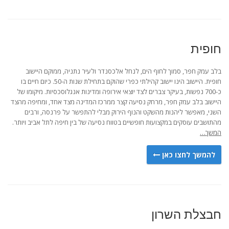
חופית
בלב עמק חפר, סמוך לחוף הים, לנחל אלכסנדר ולעיר נתניה, ממוקם היישוב
חופית. היישוב הינו יישוב קהילתי כפרי שהוקם בתחילת שנות ה-50. כיום חיים בו
כ-700 נפשות, בעיקר צברים לצד יוצאי אירופה ומדינות אנגלוסכסיות. מיקומו של
היישוב בלב עמק חפר, מרחק נסיעה קצר ממרכז המדינה מצד אחד, ומחיפה מהצד
השני, מאפשר ליהנות מהשקט והנוף הירוק מבלי להתפשר על פרנסה, ורבים
מהתושבים עוסקים במקצועות חופשיים בטווח נסיעה של בין חיפה לתל אביב ויותר.
המשך…
להמשך לחצו כאן
חבצלת השרון