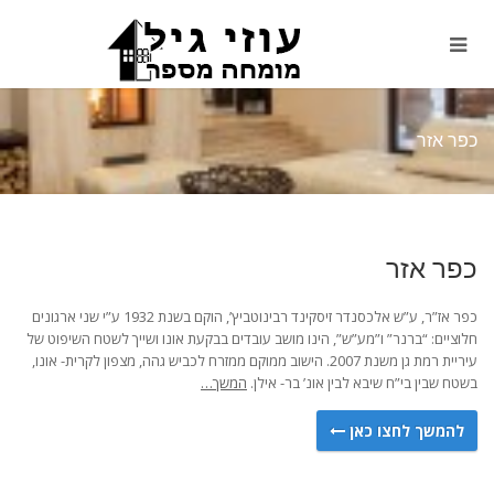
כפר אזר
כפר אזר
כפר אז”ר, ע”ש אלכסנדר זיסקינד רבינוטביץ’, הוקם בשנת 1932 ע”י שני ארגונים
חלוציים: “ברנר” ו”מע”ש”, הינו מושב עובדים בבקעת אונו ושייך לשטח השיפוט של
עיריית רמת גן משנת 2007. הישוב ממוקם ממזרח לכביש גהה, מצפון לקרית- אונו,
בשטח שבין בי”ח שיבא לבין אונ’ בר- אילן.
המשך…
להמשך לחצו כאן