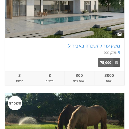
7
משק עזר להשכרה באביחיל
עמק חפר
75,000
₪
3
8
300
3000
שטח
שטח בנוי
חדרים
חניות
השכרה