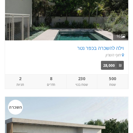
10
וילה להשכרה בכפר נטר
חוף השרון
28,000
₪
2
8
230
500
שטח
שטח בנוי
חדרים
חניות
השכרה