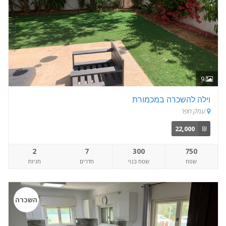
9
וילה להשכרה במכמורת
עמק חפר
22,000
₪
2
7
300
750
שטח
שטח בנוי
חדרים
חניות
השכרה