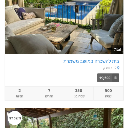
7
בית להשכרה במושב משמרת
לב השרון
19,500
₪
2
7
350
500
שטח
שטח בנוי
חדרים
חניות
השכרה