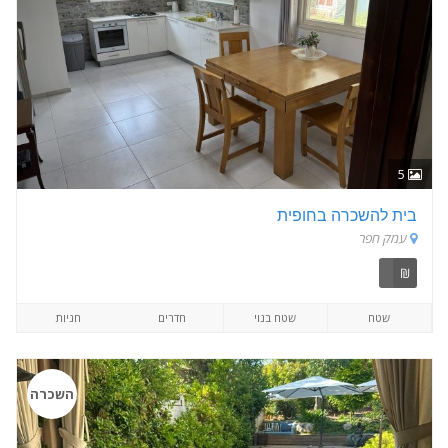
5
בית להשכרה בחופית
עמק חפר
₪
שטח
שטח בנוי
חדרים
חניות
השכרה