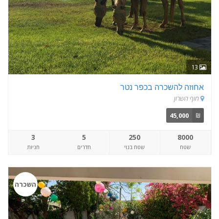
13
אחוזה להשכרה בכפר נטר
חוף השרון
45,000
₪
3
5
250
8000
שטח
שטח בנוי
חדרים
חניות
השכרה