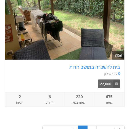
8
בית להשכרה במושב חרות
לב השרון
22,000
₪
2
6
220
675
שטח
שטח בנוי
חדרים
חניות