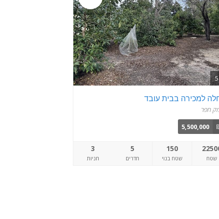
לה למכירה בבית עובד
ק חפר
5,500,000
3
5
150
2250
שטח
שטח בנוי
חדרים
חניות