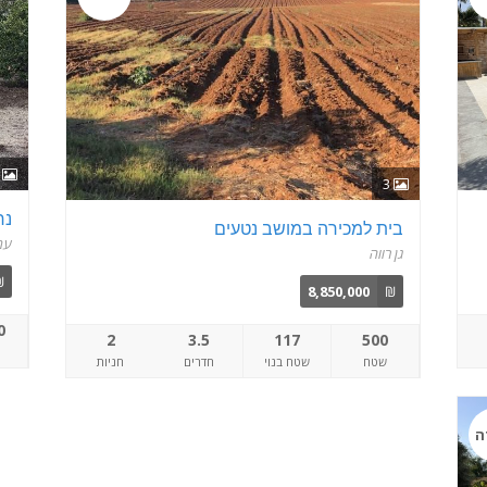
5
3
נח
בית למכירה במושב נטעים
עמ
גן רווה
₪
8,850,000
₪
0
2
3.5
117
500
שטח
שטח בנוי
חדרים
חניות
ה