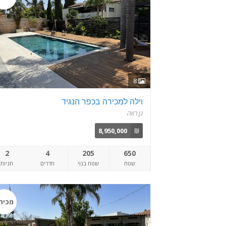
8
וילה למכירה בכפר הנגיד
גן רווה
8,950,000
₪
2
4
205
650
שטח
שטח בנוי
חדרים
חניות
מכיר