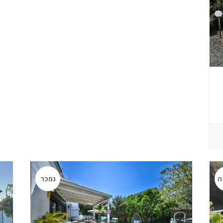
ה
נמכר