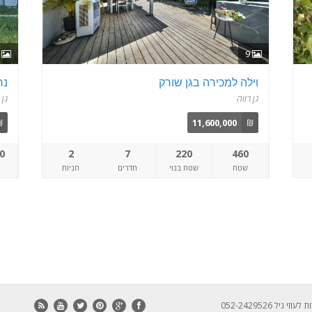
6
9
וילה למכירה בגן שורק
נח
גן רווה
גן 
₪
11,600,000
₪
0
2
7
220
460
שטח
שטח בנוי
חדרים
חניות