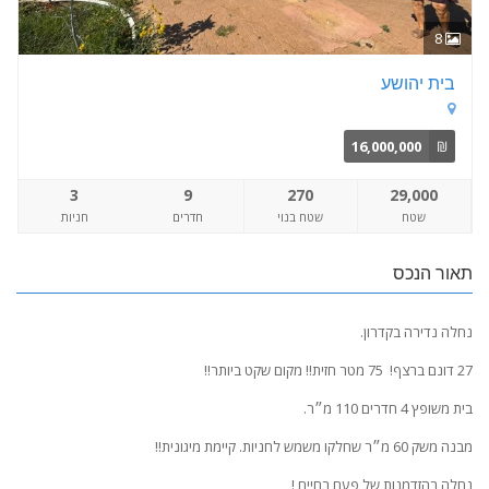
8
בית יהושע
16,000,000
₪
3
9
270
29,000
שטח
שטח בנוי
חדרים
חניות
תאור הנכס
נחלה נדירה בקדרון.
27 דונם ברצף! 75 מטר חזית!! מקום שקט ביותר!!
בית משופץ 4 חדרים 110 מ״ר.
מבנה משק 60 מ״ר שחלקו משמש לחניות. קיימת מיגונית!!
נחלה בהזדמנות של פעם בחיים !