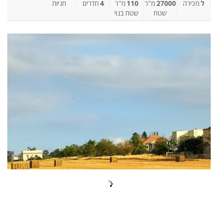
ל
מכירה
27000
מ"ר
110
מ"ר
4
חדרים
חניות
שטח
שטח בנוי