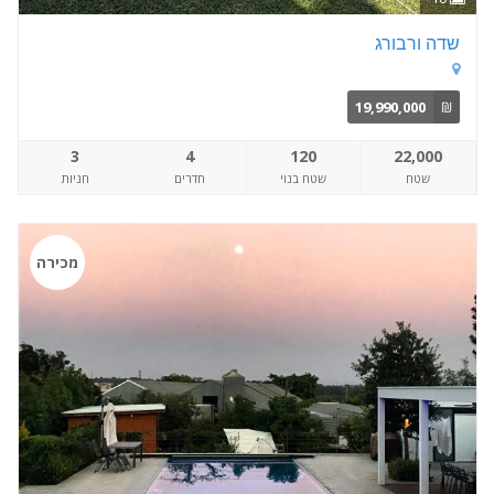
שדה ורבורג
19,990,000
₪
3
4
120
22,000
שטח
שטח בנוי
חדרים
חניות
מכירה