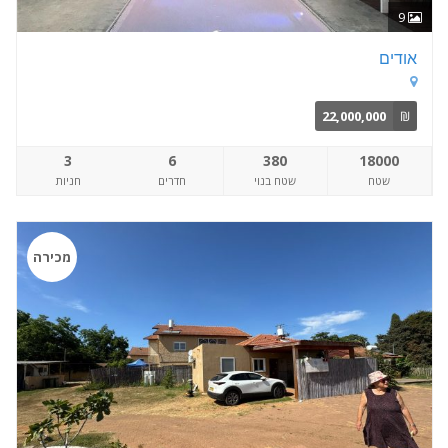
9
אודים
22,000,000
₪
3
6
380
18000
שטח
שטח בנוי
חדרים
חניות
מכירה