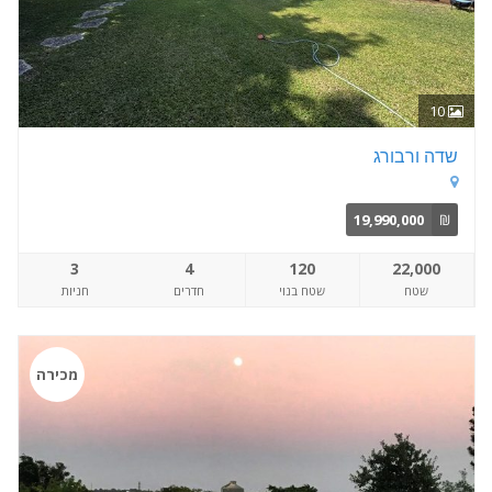
10
שדה ורבורג
19,990,000
₪
3
4
120
22,000
שטח
שטח בנוי
חדרים
חניות
מכירה