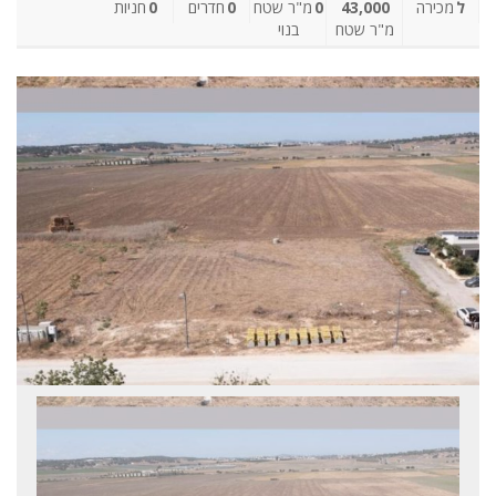
ל
מכירה
43,000
0
מ"ר שטח
0
חדרים
0
חניות
מ"ר שטח
בנוי