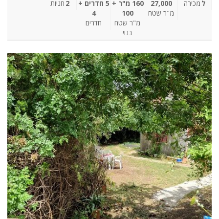
ל
מכירה
27,000
160 מ"ר +
5 חדרים +
2
חניות
מ"ר שטח
100
4
מ"ר שטח
חדרים
בנוי