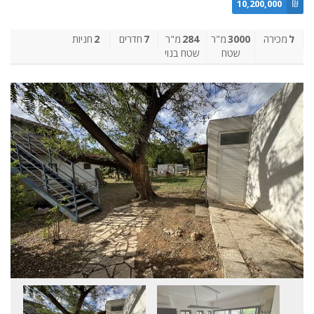
10,200,000
₪
ל
מכירה
3000
מ"ר
284
מ"ר
7
חדרים
2
חניות
שטח
שטח בנוי