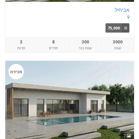
אביחיל
75,000
₪
3
8
300
3000
שטח
שטח בנוי
חדרים
חניות
מכירה
7