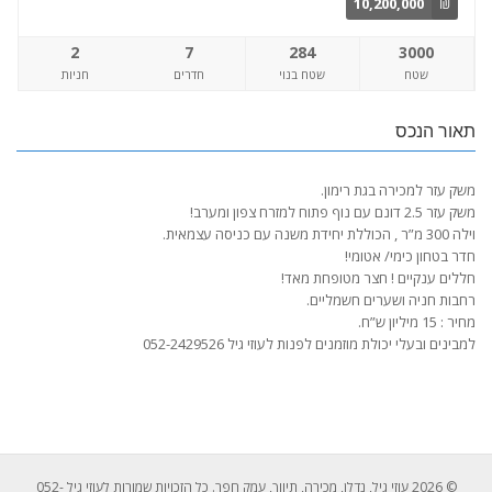
10,200,000
₪
2
7
284
3000
שטח
שטח בנוי
חדרים
חניות
תאור הנכס
משק עזר למכירה בגת רימון.
משק עזר 2.5 דונם עם נוף פתוח למזרח צפון ומערב!
וילה 300 מ”ר , הכוללת יחידת משנה עם כניסה עצמאית.
חדר בטחון כימי/ אטומי!
חללים ענקיים ! חצר מטופחת מאד!
רחבות חניה ושערים חשמליים.
מחיר : 15 מיליון ש”ח.
למבינים ובעלי יכולת מוזמנים לפנות לעוזי גיל 052-2429526
© 2026 עוזי גיל, נדלן, מכירה, תיווך, עמק חפר. כל הזכויות שמורות לעוזי גיל 052-