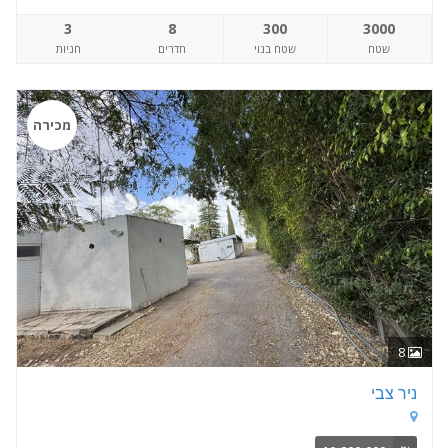
3
8
300
3000
שטח
שטח בנוי
חדרים
חניות
מכירה
8
ניר צבי