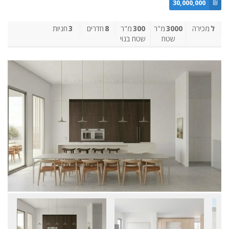
30,000,000
₪
ל
מכירה
3000
מ"ר
300
מ"ר
8
חדרים
3
חניות
שטח
שטח בנוי