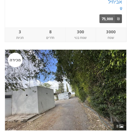
אביחיל
75,000
₪
3
8
300
3000
שטח
שטח בנוי
חדרים
חניות
מכירה
8