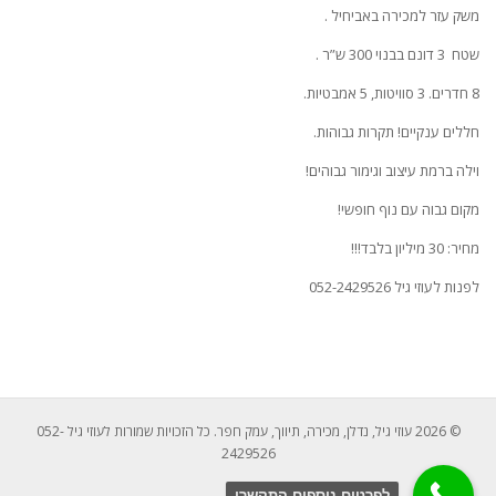
משק עזר למכירה באביחיל .
שטח 3 דונם בבנוי 300 ש”ר .
8 חדרים. 3 סוויטות, 5 אמבטיות.
חללים ענקיים! תקרות גבוהות.
וילה ברמת עיצוב וגימור גבוהים!
מקום גבוה עם נוף חופשי!
מחיר: 30 מיליון בלבד!!!
לפנות לעוזי גיל 052-2429526
© 2026 עוזי גיל, נדלן, מכירה, תיווך, עמק חפר. כל הזכויות שמורות לעוזי גיל 052-
2429526
לפרטים נוספים התקשרו