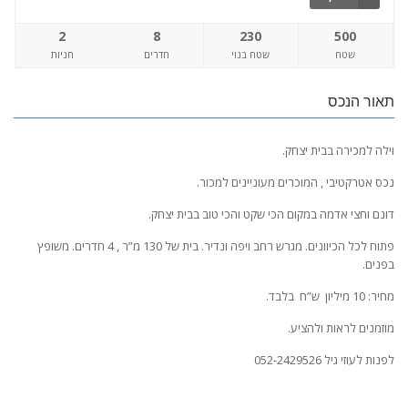
2
8
230
500
שטח
שטח בנוי
חדרים
חניות
תאור הנכס
וילה למכירה בבית יצחק.
נכס אטרקטיבי , המוכרים מעוניינים למכור.
דונם וחצי אדמה במקום הכי שקט והכי טוב בבית יצחק.
פתוח לכל הכיוונים. מגרש רחב ויפה ונדיר. בית של 130 מ”ר , 4 חדרים. משופץ
בפנים.
מחיר: 10 מיליון ש”ח בלבד.
מוזמנים לראות ולהציע.
לפנות לעוזי גיל 052-2429526