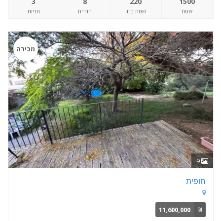
3
8
220
1500
שטח
שטח בנוי
חדרים
חניות
מכירה
9
חופית
11,600,000
₪