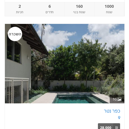
2
6
160
1000
שטח
שטח בנוי
חדרים
חניות
השכרה
10
כפר נטר
28,000
₪