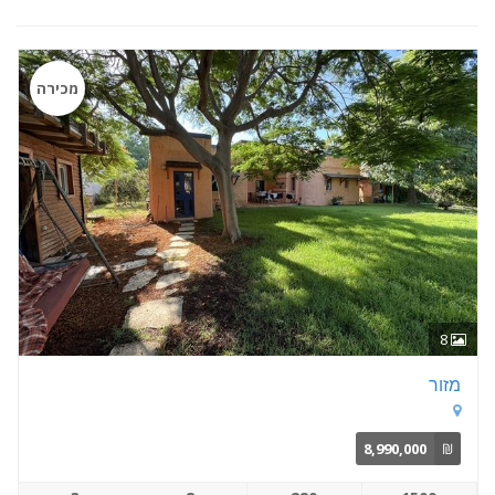
מכירה
8
מזור
8,990,000
₪