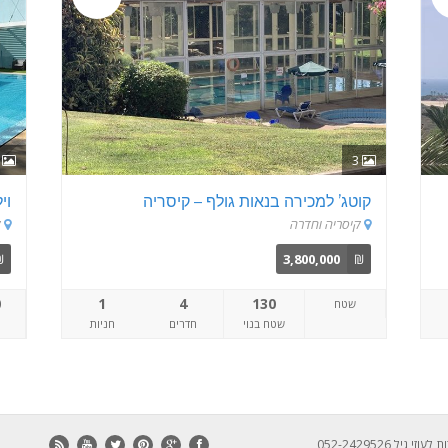
8
3
קוטג’ למכירה בנאות גולף – קיסריה
וי
קיסריה וחדרה
ק
₪
3,800,000
₪
0
1
4
130
שטח
שטח בנוי
חדרים
חניות