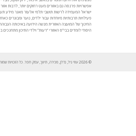
אפשרויות פרנסה גם באזורים מעט רחוקים יותר, לרבות אזו
ישראל המעמידה לרשות תושבי תלמי אלעזר מאגר מידע תעסוקתי
פעילויות תרבותיות מיוחדות עבור ילדים, נוער ומבוגרים כאח
החינוך של המועצה האזורית מנשה הידועה באיכותה הגבוהה, לר
היסודי לומדים בבי”ס האזורי “רעות” וילדי התיכון מתחנכים במס
© 2026 עוזי גיל, נדלן, מכירה, תיווך, עמק חפר. כל הזכויות שמורות לעוזי גיל 052-2429526