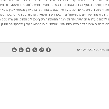
ר גוש דן וחיפה. בנוסף, בשנים האחרונות הצטרפה מועצת מנשה לתוכנית התעסוקתית “מ
 לשכירים ועצמאיים קטנים, קורסי הסבה מקצועית, לרבות ייעוץ משפטי, ייעוץ מיסוי ועוד
ד, לרבות מגוון שירותים מוניציפאליים רחבים, חינוך, תשתיות, תרבות וספורט הניתנים מט
בות פעילויות חברתיות אזוריות, מגמת התפתחות חינוך טכנולוגי ותחומי העשרה נוספים. יל
’ תיכונים אזוריים לבחירתם ובהם: תיכון “גוונים” ותיכון “מבואות עירון (שבבעלותם מס’ קיב