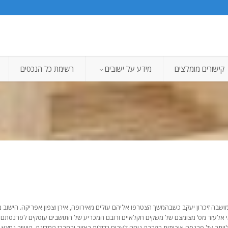
קישורים מומלצים
מידע על ישובים
רשימת כל הנכסים
 1952 בידי צברים איכרים מהמושבה זיכרון יעקב כשבהמשך הצטרפו אליהם עולים מאירופה, אירן וצפון אפרי
י אלעזר מס’ מצומצם של משקים חקלאיים ורובם המכריע של התושבים עוסקים לפרנסתם 
לוותר על פרנסה איכותית בקרבה נוחה לערים גדולות באזור ובמרכז המדינה.
הישוב נמצא ב