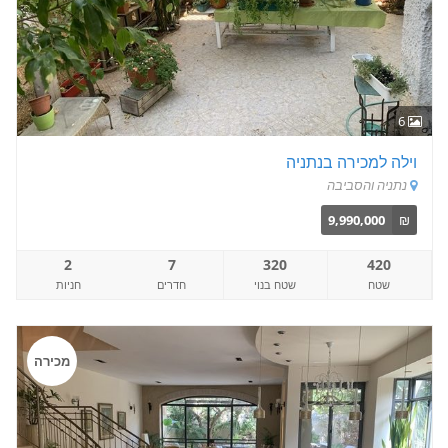
6
וילה למכירה בנתניה
נתניה והסביבה
9,990,000
₪
2
7
320
420
שטח
שטח בנוי
חדרים
חניות
מכירה