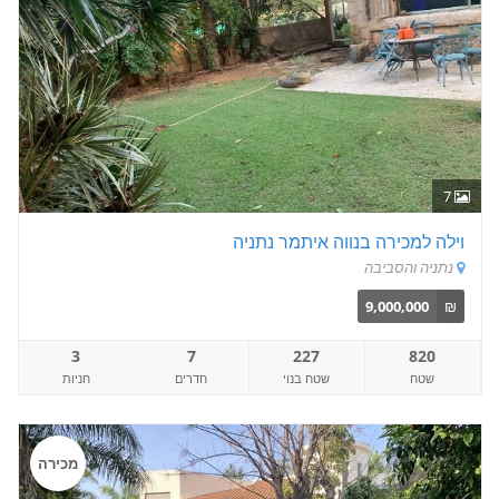
7
וילה למכירה בנווה איתמר נתניה
נתניה והסביבה
9,000,000
₪
3
7
227
820
שטח
שטח בנוי
חדרים
חניות
מכירה