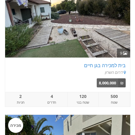
9
בית למכירה בגן חיים
דרום השרון
8,000,000
₪
2
4
120
500
שטח
שטח בנוי
חדרים
חניות
מכירה