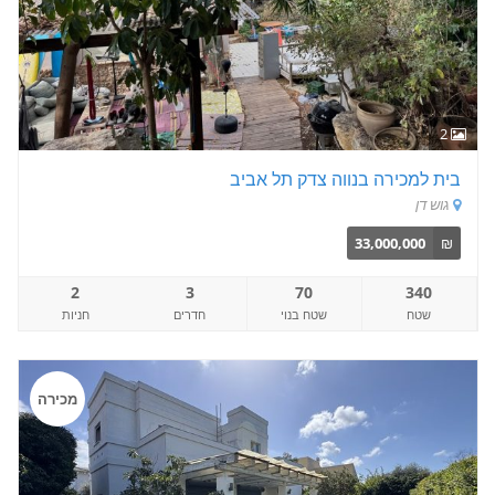
2
בית למכירה בנווה צדק תל אביב
גוש דן
33,000,000
₪
2
3
70
340
שטח
שטח בנוי
חדרים
חניות
מכירה