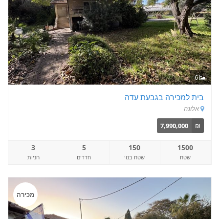
6
בית למכירה בגבעת עדה
אלונה
7,990,000
₪
3
5
150
1500
שטח
שטח בנוי
חדרים
חניות
מכירה