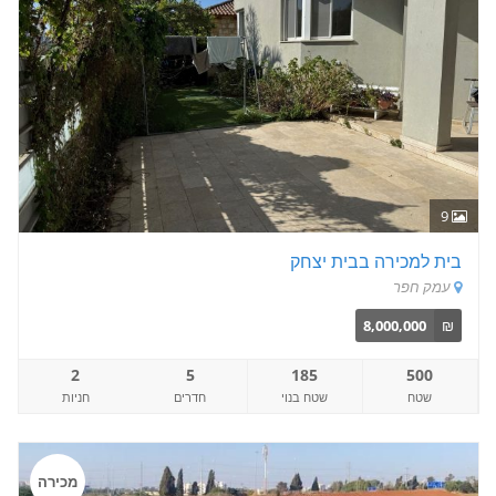
9
בית למכירה בבית יצחק
עמק חפר
8,000,000
₪
2
5
185
500
שטח
שטח בנוי
חדרים
חניות
מכירה