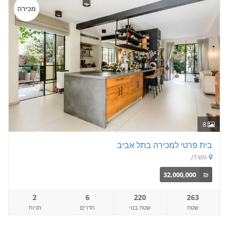
מכירה
8
בית פרטי למכירה בתל אביב
גוש דן
32,000,000
₪
2
6
220
263
שטח
שטח בנוי
חדרים
חניות