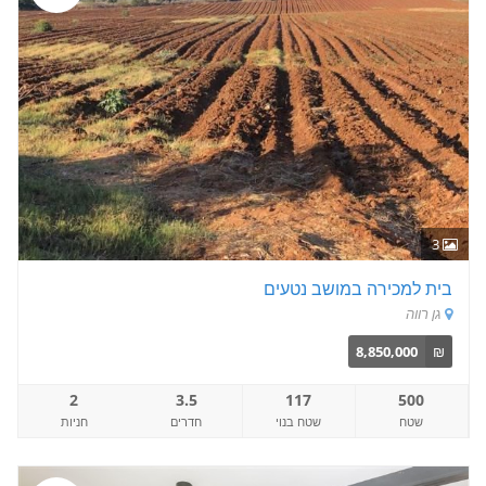
3
בית למכירה במושב נטעים
גן רווה
8,850,000
₪
2
3.5
117
500
שטח
שטח בנוי
חדרים
חניות