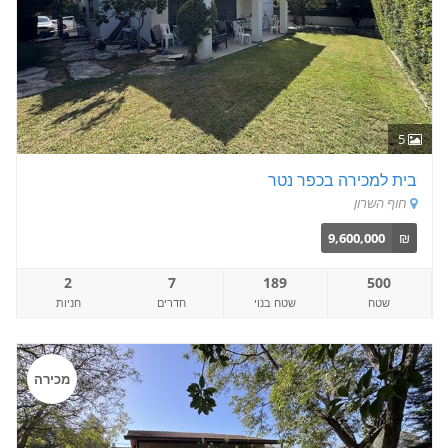
5
בית למכירה בכפר נטר
חוף השרון
9,600,000
₪
2
7
189
500
שטח
שטח בנוי
חדרים
חניות
מכירה