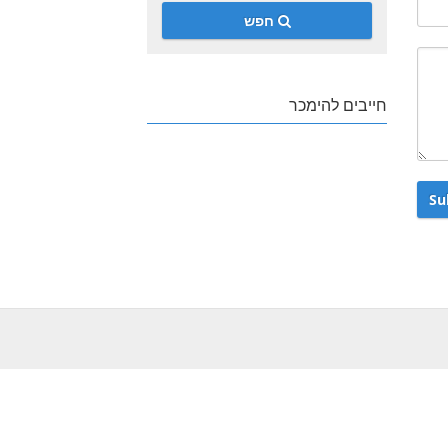
חפש
חייבים להימכר
Su