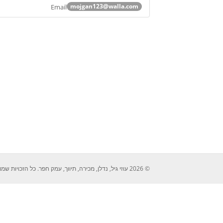
mojgan123@walla.com
Email
© 2026 עוזי גיל, נדלן, מכירה, תיווך, עמק חפר. כל הזכויות שמורות לעוזי גיל 052-2429526