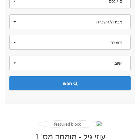
סוג נכס
מכירה/השכרה
מועצה
ישוב
חפש
עוזי גיל - מומחה מס' 1