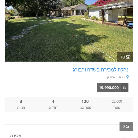
10
נחלה למכירה בשדה ורבורג
דרום השרון
19,990,000
₪
3
4
120
22,000
שטח
שטח בנוי
חדרים
חניות
9
מכירה