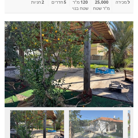
ל
מכירה
25,000
120
מ"ר
5
חדרים
2
חניות
מ"ר שטח
שטח בנוי