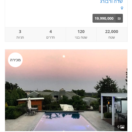
שדה ורבורג
19,990,000
₪
3
4
120
22,000
שטח
שטח בנוי
חדרים
חניות
מכירה
9