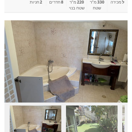
ל
מכירה
330
מ"ר
220
מ"ר
8
חדרים
2
חניות
שטח
שטח בנוי