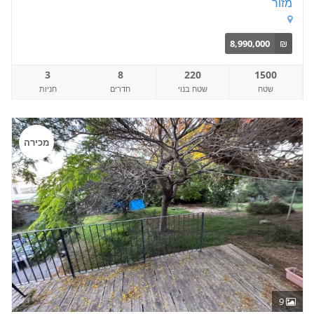
מזור
8,990,000
₪
3
8
220
1500
שטח
שטח בנוי
חדרים
חניות
מכירה
9