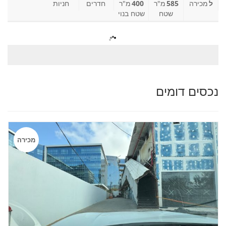
ל
מכירה
585
מ"ר
400
מ"ר
חדרים
חניות
שטח
שטח בנוי
נכסים דומים
מכירה