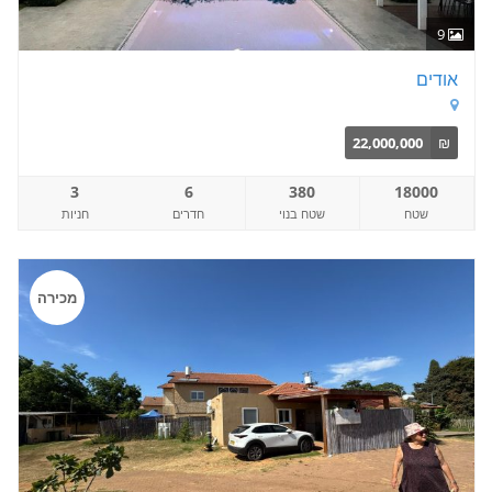
9
אודים
22,000,000
₪
3
6
380
18000
שטח
שטח בנוי
חדרים
חניות
מכירה