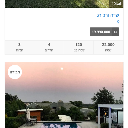
10
שדה ורבורג
19,990,000
₪
3
4
120
22,000
שטח
שטח בנוי
חדרים
חניות
מכירה