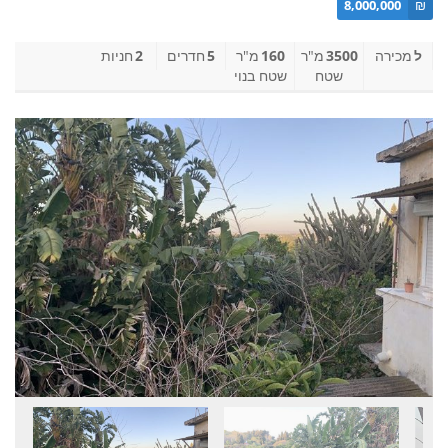
8,000,000
₪
ל
מכירה
3500
מ"ר
160
מ"ר
5
חדרים
2
חניות
שטח
שטח בנוי