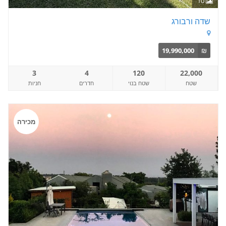
10
שדה ורבורג
19,990,000
₪
3
4
120
22,000
שטח
שטח בנוי
חדרים
חניות
מכירה