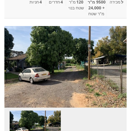
ל
מכירה
9500 מ"ר
120
מ"ר
4
חדרים
4
חניות
+ 24,000
שטח בנוי
מ"ר שטח