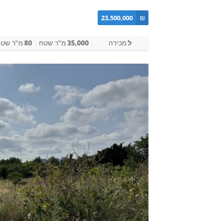
23,500,000
₪
ל
מכירה
35,000
מ"ר שטח
80
מ"ר שטח 