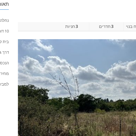
תאור
נחלה 
בנוי
3
חדרים
3
חניות
10 דונם ברצף + 15 דונם בחלקה ב’ + 10 דונם בחלקה ג’
בית קט
דרך ג
הנכס מ
מחיר: 23.5 מיליון ש”
למבינים 