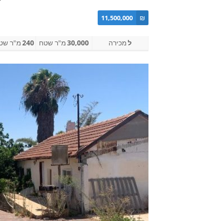
11,500,000
₪
ל
מכירה
30,000
מ"ר שטח
240
מ"ר שטח