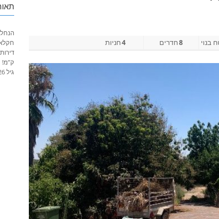
תאור
 בנוי
8
חדרים
4
חניות
דירות
גיל 052-2429526