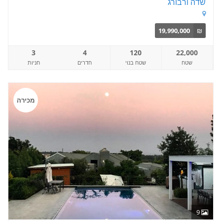
שדה ורבורג
19,990,000
₪
3
4
120
22,000
שטח
שטח בנוי
חדרים
חניות
מכירה
9