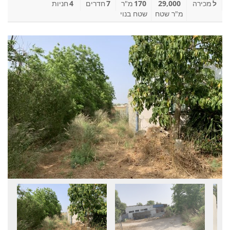
ל
מכירה
29,000
170
מ"ר
7
חדרים
4
חניות
מ"ר שטח
שטח בנוי