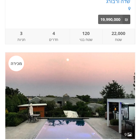
שדה ורבורג
19,990,000
₪
3
4
120
22,000
שטח
שטח בנוי
חדרים
חניות
מכירה
9