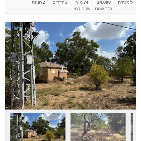
ל
מכירה
24,000
74
מ"ר
3
חדרים
2
חניות
מ"ר שטח
שטח בנוי