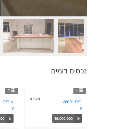
נכסים דומים
9
8
מכירה
בית יהושע
אודים
000
₪
16,000,000
₪