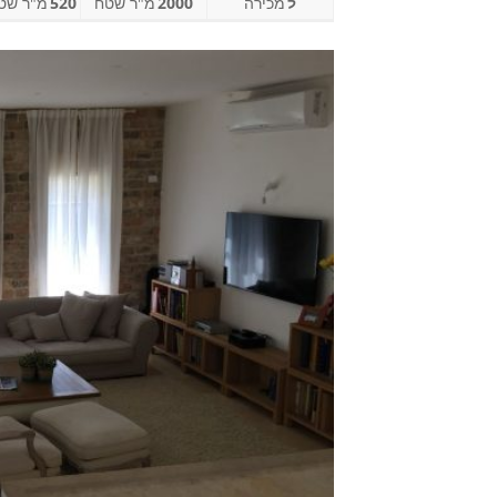
ל
מכירה
2000
מ"ר שטח
520
מ"ר שטח