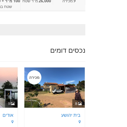
ל
מכירה
26,000
מ"ר שטח
100 מ"ר + 70
שטח בנו
נכסים דומים
מכירה
9
8
בית יהושע
אודים