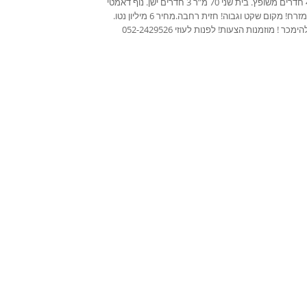
מ”ר 4 חדרים משופץ. בית שני 70 מ”ר 3 חדרים ישן. נוף דאמטי
לכיוון מזרח! מקום שקט וגבוה! חזית רחבה.מחיר 6 מיליון נטו.
ימכר ! מוזמנות הצעות! לפנות לעוזי 052-2429526