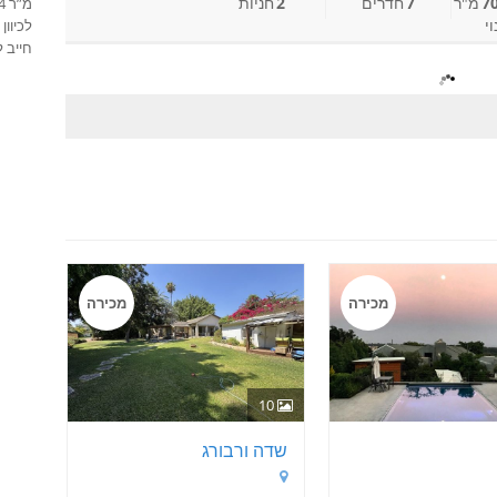
מ"ר
7
חדרים
2
חניות
י
חייב לה
מכירה
מכירה
10
שדה ורבורג