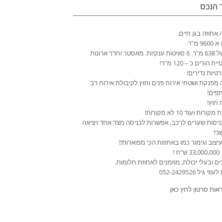
 הנכס
אחוזה בגן חיים.
 מ”ר.
וילה של 638 מ”ר. 6 סוויטות ענקיות. מאסטר וחדר ארונות
 הורים כ – 120 מ”ר!
רטיות נדירים!
 מפנקת ושטחי אירוח פנים וחוץ לקיבולת אירוח רב
פים!
חוץ!
ניסות שערים לרכב, אפשרות לכניסה מצד אחד ויציאה
י!
צוב וגימור כמו באחוזות הכי מפוארות!!
ח !
ם ובעלי יכולת, מוזמנים לאחוזת חלומות.
י גיל 052-2429526
ראות סרטון לחץ כאן