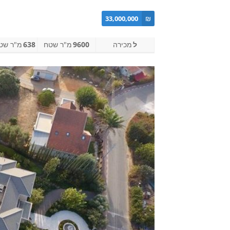
33,000,000
₪
ל
מכירה
9600
מ"ר שטח
638
מ"ר שטח