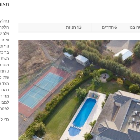
תאור
נחלה/ 
 בנוי
6
חדרים
13
חניות
חלקה א 9600
ואמבטיית
נוף ופ
בריכה
משתת
מטבח 
3 חניות מקורות ועוד 10 לא מקורות!
שתי כ
מצד שנ
רמת עי
מחיר: 33,000,000 ש”
למביני
לפנות לעוז
כדי ל