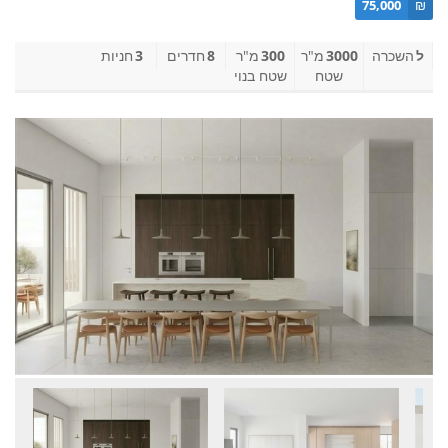
75,000
₪
ל
השכרה
3000
מ"ר
300
מ"ר
8
חדרים
3
חניות
שטח
שטח בנוי