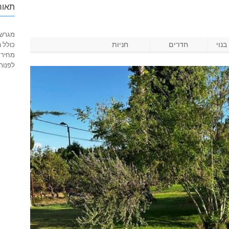
תאור
מגרש של 500 מ”ר לבנ
נוי
חדרים
חניות
כולל ה
מחיר 9,250,000 שקל
לפנות לעוז