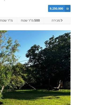
9,250,000
₪
ל
מכירה
500
מ"ר שטח
מ"ר שטח ב