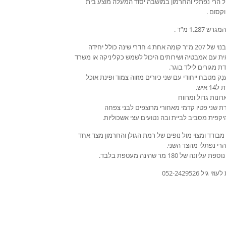
ל הרי נפתלי והחרמון במושבה יסוד המעלה מוצע בית
קסום .
 1,287 מ”ר .
שטח בנוי של 207 מ”ר קומה אחת 4 חדרי שינה כולל יחידה
ת עם אמבטיה ושירותים היכול לשמש כקליניקה או משרד
דת מגורים לילד בוגר.
נָק מטבח ייחודי עם שני כיורים מזווה צמוד ופינת אוכל
1 איש.
ונות גדול ומרווח
ת שני פטיו קדמי מאחורי מרוצפים לבני צפחה
יקפית מסביב לביית ובה נטועים עצי אשכוליות.
מבודד ומצוי מול נופים של רמת הגולן והחרמון מצד אחד
הרי נפתלי מהצד השני.
עליונה של 180 מר שהינה מעטפת בלבד.
י גיל 052-2429526