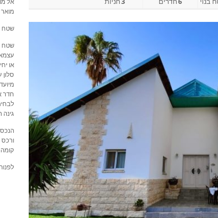
 בנוי
6
חדרים
3
חניות
אל מו
מואר ו
שטח המגרש
עצמאי
או יחי
סלון ע
מיועדת ל4
חדר אר
לבחיר
גינה ה
הנכס 
ורכס 
קומה נוספת 
לפנות לעוז