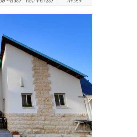
ל
מכירה
1287
מ"ר שטח
387
מ"ר שטח