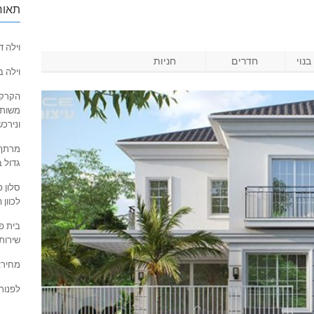
תאור
וילה 
נוי
חדרים
חניות
וילה ב
הקרקע
ונירכש
גדול 
לכוון 
שירות
מחיר: 10 מיליון ש”
לפנות לעוזי