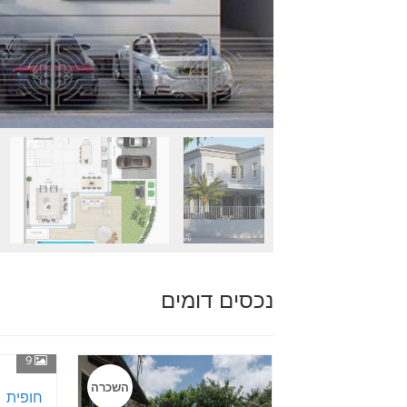
נכסים דומים
9
השכרה
חופית