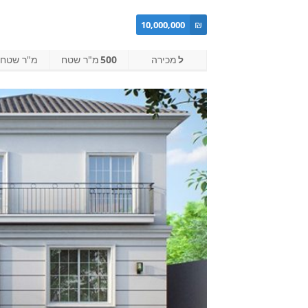
10,000,000
₪
ל
מכירה
500
מ"ר שטח
מ"ר שטח ב