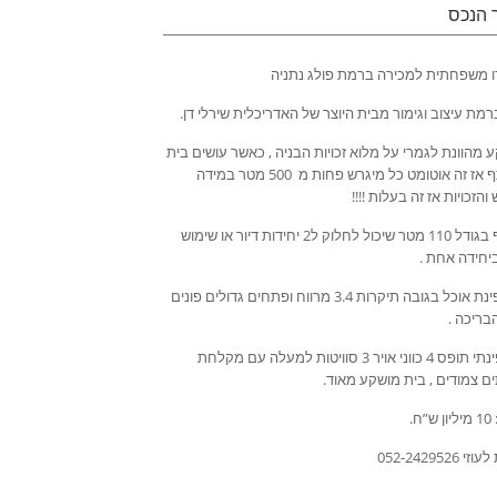
 הנכס
דו משפחתית למכירה ברמת פולג נתניה
רמת עיצוב וגימור מבית היוצר של האדריכלית שירלי דן.
 מהוונת לגמרי על מלוא זכויות הבניה , כאשר עושים בית
משותף אז זה אוטומט כל מיגרש פחות מ 500 מטר במידה
 והזכויות אז זה בעלות !!!!
מרתף בגודל 110 מטר שיכול לחלוק ל2 יחידות דיור או שימוש
ביחידה אחת .
סלון פינת אוכל בגובה תיקרות 3.4 מרווח ופתחים גדולים פונים
הבריכה .
בית פינתי תופס 4 כווני אויר 3 סוויטות למעלה עם מקלחת
ים צמודים , בית מושקע מאוד.
ח.
 052-2429526