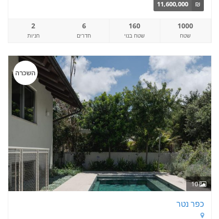
11,600,000
₪
2
6
160
1000
שטח
שטח בנוי
חדרים
חניות
השכרה
10
כפר נטר