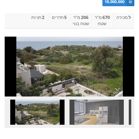
18,000,000
₪
ל
מכירה
670
מ"ר
206
מ"ר
5
חדרים
2
חניות
שטח
שטח בנוי