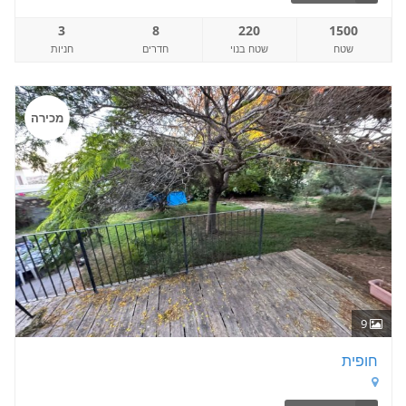
3
8
220
1500
שטח
שטח בנוי
חדרים
חניות
מכירה
9
חופית