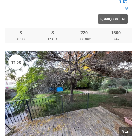
מזור
8,990,000
₪
3
8
220
1500
שטח
שטח בנוי
חדרים
חניות
מכירה
9