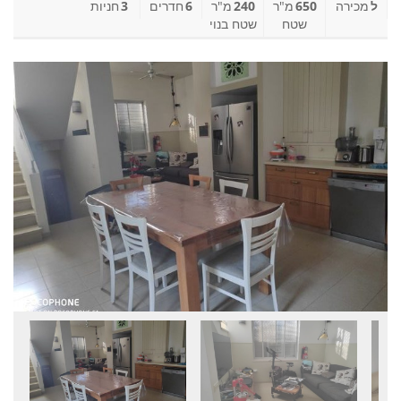
ל
מכירה
650
מ"ר
240
מ"ר
6
חדרים
3
חניות
שטח
שטח בנוי