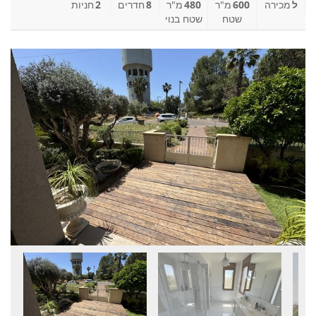
ל
מכירה
600
מ"ר
480
מ"ר
8
חדרים
2
חניות
שטח
שטח בנוי