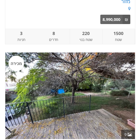
מזור
8,990,000
₪
3
8
220
1500
שטח
שטח בנוי
חדרים
חניות
מכירה
9