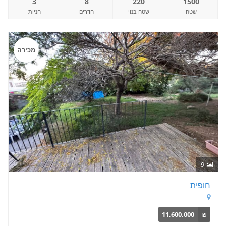
3
8
220
1500
שטח
שטח בנוי
חדרים
חניות
מכירה
9
חופית
11,600,000
₪