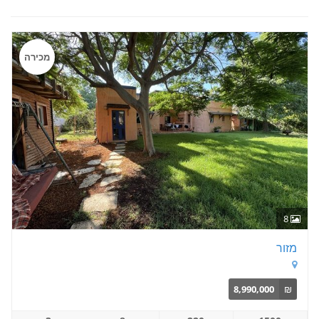
מכירה
8
מזור
8,990,000
₪