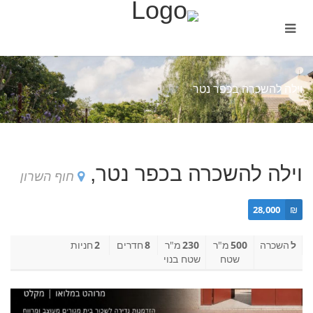
וילה להשכרה בכפר נטר
וילה להשכרה בכפר נטר,
חוף השרון
28,000
₪
ל
השכרה
500
מ"ר
230
מ"ר
8
חדרים
2
חניות
שטח
שטח בנוי