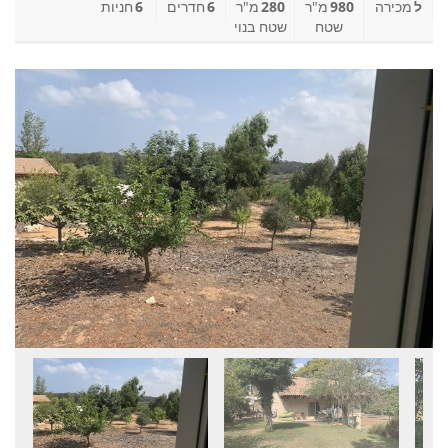
ל
מכירה
980
מ"ר
280
מ"ר
6
חדרים
6
חניות
שטח
שטח בנוי