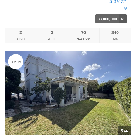
תל אביב
33,000,000
₪
2
3
70
340
שטח
שטח בנוי
חדרים
חניות
מכירה
5