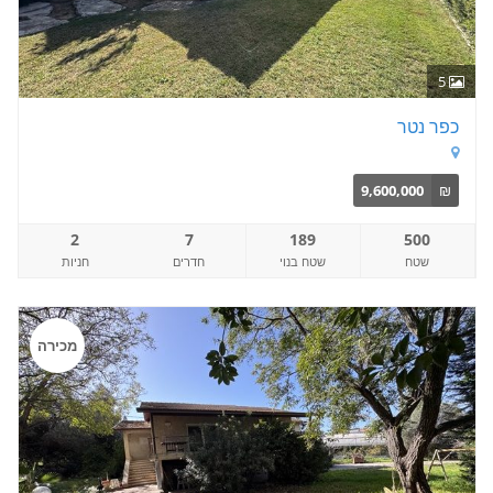
5
כפר נטר
9,600,000
₪
2
7
189
500
שטח
שטח בנוי
חדרים
חניות
מכירה