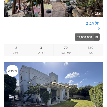
2
תל אביב
33,000,000
₪
2
3
70
340
שטח
שטח בנוי
חדרים
חניות
מכירה