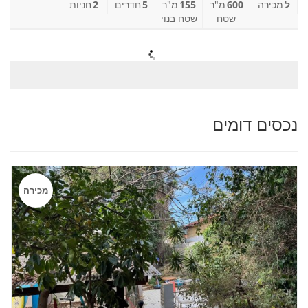
ל
מכירה
600
מ"ר
155
מ"ר
5
חדרים
2
חניות
שטח
שטח בנוי
נכסים דומים
מכירה