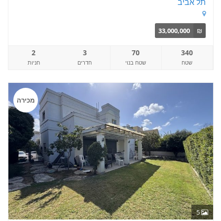
תל אביב
33,000,000
₪
2
3
70
340
שטח
שטח בנוי
חדרים
חניות
מכירה
5