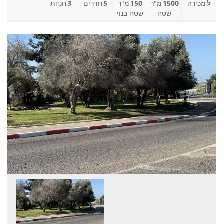
ל
מכירה
1500
מ"ר
150
מ"ר
5
חדרים
3
חניות
שטח
שטח בנוי