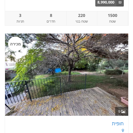
8,990,000
₪
3
8
220
1500
שטח
שטח בנוי
חדרים
חניות
מכירה
9
חופית