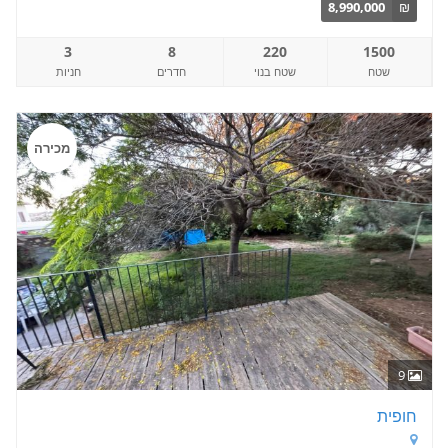
8,990,000
₪
3
8
220
1500
שטח
שטח בנוי
חדרים
חניות
מכירה
9
חופית