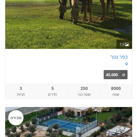
13
כפר נטר
45,000
₪
3
5
250
8000
שטח
שטח בנוי
חדרים
חניות
מכירה