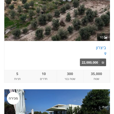
10
ביצרון
22,000,000
₪
5
10
300
35,000
שטח
שטח בנוי
חדרים
חניות
מכירה