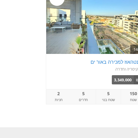
טהאוז למכירה באור ים
יסריה וחדרה
3,349,000
2
5
5
150
שטח
שטח בנוי
חדרים
חניות