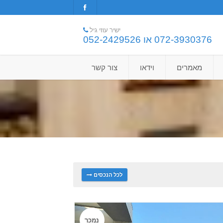
ישיר עוזי גיל
072-3930376 או 052-2429526
מאמרים
וידאו
צור קשר
לכל הנכסים
נמכר