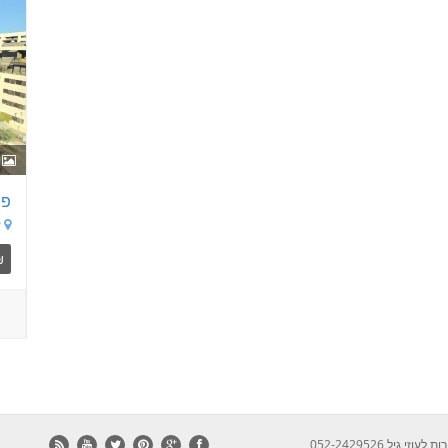
14
פנ
ק
₪