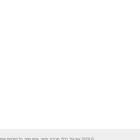
© 2026 עוזי גיל, נדלן, מכירה, תיווך, עמק חפר. כל הזכויות שמורות לעוזי גיל 052-2429526