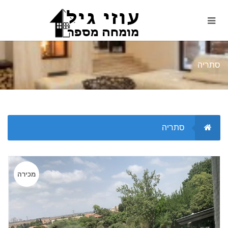
סתריה
סתריה
מכירה