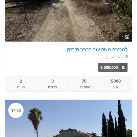
1
למכירה משק עזר בכפר סירקין
דרום השרון
8,000,000
₪
2
3
70
5000
שטח
שטח בנוי
חדרים
חניות
מכירה