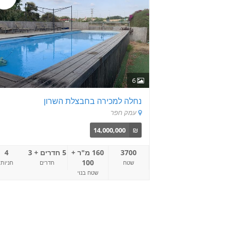
6
נחלה למכירה בחבצלת השרון
עמק חפר
14,000,000
₪
3700
160 מ"ר +
5 חדרים + 3
4
100
שטח
חדרים
חניות
שטח בנוי