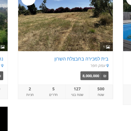
1
1
בית למכירה בחבצלת השרון
נח
עמק חפר
ע
₪
8,000,000
₪
0
2
5
127
500
שטח
שטח בנוי
חדרים
חניות